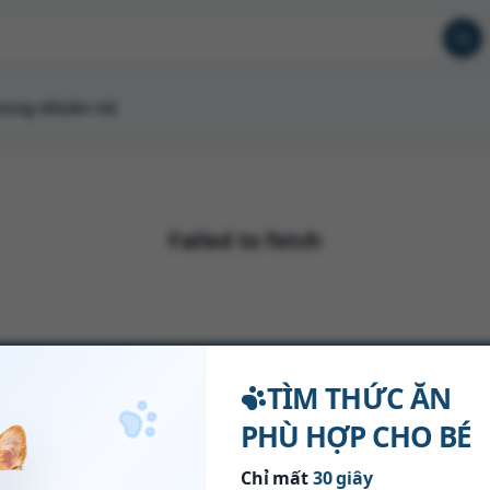
húng tôi
Liên hệ
Failed to fetch
TÌM THỨC ĂN
Về chúng tôi
Hỗ trợ
PHÙ HỢP CHO BÉ
Giới thiệu
Hướng dẫn mua hàng
Chỉ mất
30 giây
Tuyển dụng
Chính sách đổi trả