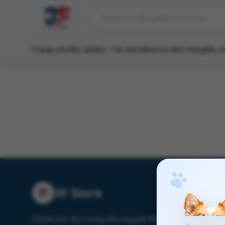
Trang chủ
Sản phẩm
Tin tức
Kiểm tra đơn hàng
Về c
3F Store
Chăm sóc thú cưng như người thân với sản phẩm