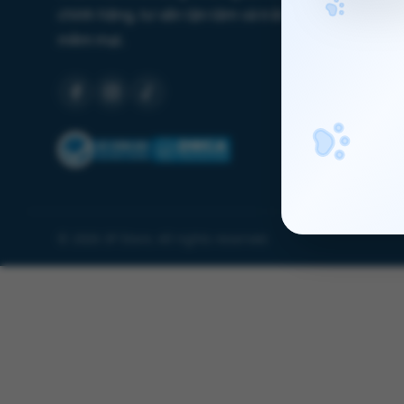
chính hãng, tư vấn tận tâm và trải nghiệm mua sắm
mềm mại.
© 2026 3F Store. All rights reserved.