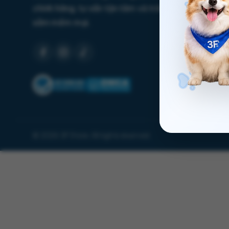
chính hãng, tư vấn tận tâm và trải nghiệm mua
sắm mềm mại.
© 2026 3F Store. All rights reserved.