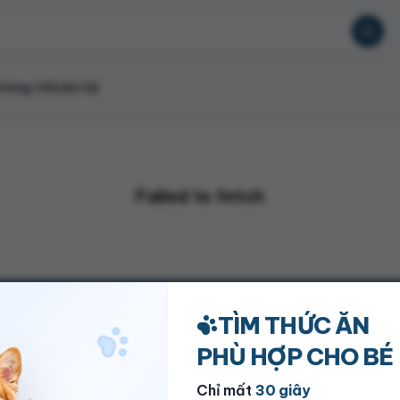
húng tôi
Liên hệ
Failed to fetch
TÌM THỨC ĂN
Về chúng tôi
Hỗ trợ
PHÙ HỢP CHO BÉ
Giới thiệu
Hướng dẫn mua hàng
Chỉ mất
30 giây
Tuyển dụng
Chính sách đổi trả