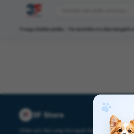
Trang chủ
Sản phẩm
Tin tức
Kiểm tra đơn hàng
Về c
3F Store
Chăm sóc thú cưng như người thân với sản phẩm